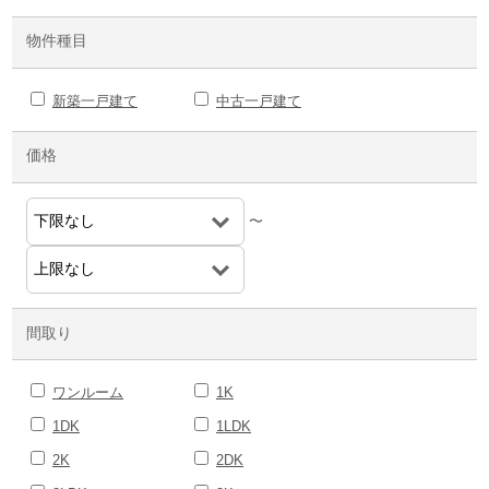
物件種目
新築一戸建て
中古一戸建て
価格
〜
間取り
ワンルーム
1K
1DK
1LDK
2K
2DK